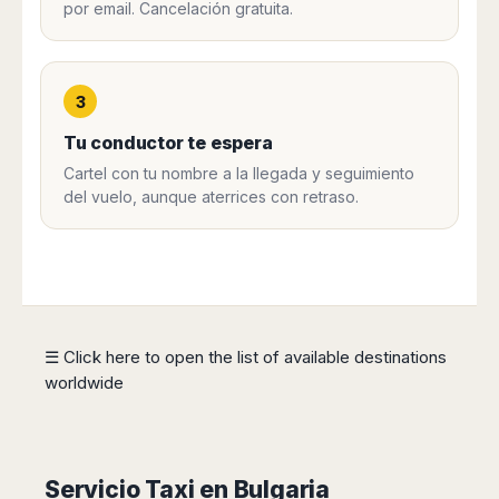
por email. Cancelación gratuita.
Harbin
Townsville
India
Dresden
Rio
Jinan
Darwin
de
Düsseldorf
Ahmedabad
Janeiro
Nanjing
Cairns
Frankfurt
Aurangabad
Sao
Qingdao
Nürnberg
3
Japan
Bangalore
Paulo
Shanghai
Hamburg
Belagavi
Tu conductor te espera
Tokyo
Porto
Shenyang
Hannover
Bhopal
Alegre
Kobe
Cartel con tu nombre a la llegada y seguimiento
Shenzhen
Leipzig
Bhubaneswar
Curitiba
Okazaki
del vuelo, aunque aterrices con retraso.
Tianjin
Bremen
Calicut
Fortaleza
Osaka
Munich
Chennai
Recife
Fukuoka
Austria
Coimbatore
Salvador
Sapporo
de
Dehradun
Graz
Bahia
Goa
Innsbruck
Colombia
Guwahati
☰ Click here to open the list of available destinations
Linz
Jaipur
worldwide
Salzburg
Bogotá
Jamshedpur
Schwechat
Cartagena
Jodhpur
Vienna
Medellín
Cochin
San
Lucknow
Servicio Taxi en Bulgaria
Andrés