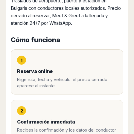
Traslados de aeropuerto, puerto y estación en
Dublin
Wrocław
Island
Sarajevo
Toluca
Galway
Bulgaria con conductores locales autorizados. Precio
Cebu
Portugal
Mostar
San
Limerick
cerrado al reservar, Meet & Greet a la llegada y
Lapu-
José
Lisbon
Tuzla
Lapu
atención 24/7 por WhatsApp.
France
del
Porto
Maribor
Cordova
Cabo
Paris
Faro
Novo
Mandaue
Cómo funciona
Guadalajara
Bordeaux
Mesto
Madeira
Seoul
Cancún
Lille
Sofia
Hong
Morocco
Mérida
Lyon
Burgas
Kong
1
Marrakech
Argentina
Marseille
Varna
Singapore
Casablanca
Montpellier
Reserva online
Bali
Australia
Buenos
Fez
Nantes
Kuala
Aires
Elige ruta, fecha y vehículo: el precio cerrado
Sydney
Rabat
Nice
Lumpur
aparece al instante.
Córdoba
Melbourne
Agadir
Tolouse
Penang
Bariloche
Adelaide
Essaouira
/
Mendoza
Germany
Perth
George
China
Rosario
Town
2
Berlin
Brisbane
Puerto
Beijing
Kuching
Stuttgart
Gold
Iguazú
Confirmación inmediata
Chengdu
Coast
Kota
Dortmund
Brasil
Recibes la confirmación y los datos del conductor
Kinabalu
Guangzhou
Canberra
Bonn