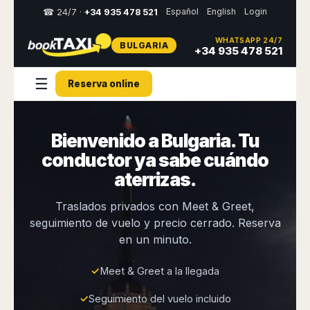
Español
English
Login
☎ 24/7 ·
+34 935 478 521
WHATSAPP 24/7
BULGARIA
Select
+34 935 478 521
your
destination,
☰
Reserva online
you
will
be
redirected
Bienvenido a Bulgaria. Tu
to
the
conductor ya sabe cuándo
local
website
aterrizas.
Spain
Italy
Rest
Middle
Usa
Traslados privados con Meet & Greet,
of
East
&
seguimiento de vuelo y precio cerrado. Reserva
Barcelona
Milan
Europe
Canada
en un minuto.
Dubai
Girona
Turin
Brussels
New
Abu
Reus
Genoa
York
Luxembourg
Dhabi
✓
Meet & Greet a la llegada
Madrid
Trieste
Los
Geneva
Amman
Zaragoza
Venice
Angeles
✓
Seguimiento del vuelo incluido
Zurich
Madaba
Bilbao
Venice