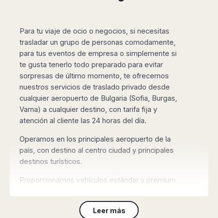
Madurai
Chile
Mangalore
Santiago
Mumbai
Para tu viaje de ocio o negocios, si necesitas
Valparaiso
Mysore
trasladar un grupo de personas comodamente,
Delhi
para tus eventos de empresa o simplemente si
Perú
Pune
te gusta tenerlo todo preparado para evitar
Lima
Surat
sorpresas de último momento, te ofrecemos
Cusco
nuestros servicios de traslado privado desde
Trivandrum
cualquier aeropuerto de Bulgaria (Sofia, Burgas,
Udapuir
Varna) a cualquier destino, con tarifa fija y
Vadodara
atención al cliente las 24 horas del día.
Varanasi
Operamos en los principales aeropuerto de la
país, con destino al centro ciudad y principales
destinos turísticos.
Proporcionamos vehículos estándar y premium
para 3 pasajeros, monovolumenes de hasta 6/8
personas y minibuses para grupos de hasta 14-
Leer más
36 personas, con tarifa fija "todo incluido" a