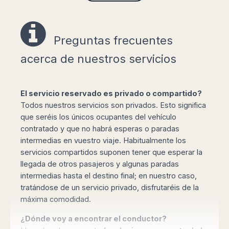
cualquier destino de la región.
A tu llegada al aeropuerto el conductor estará
esperando en la terminal de llegadas con un
Preguntas frecuentes
cartel con tu nombre para llevarte a tu destino
acerca de nuestros servicios
final, sin tener que esperar y hacer cola por tu
taxi o minibus y con toda la confianza y
profesionalidad que Book Taxi Bulgaria ofrece a
El servicio reservado es privado o compartido?
sus clientes.
Todos nuestros servicios son privados. Esto significa
Si necesitas agilidad, no deseas perder el
que seréis los únicos ocupantes del vehículo
tiempo en largas colas y esperas, no te apetece
contratado y que no habrá esperas o paradas
conducir por lugares que no conoces o no
intermedias en vuestro viaje. Habitualmente los
quieres dedicar tu visita en buscar aparcamiento
servicios compartidos suponen tener que esperar la
para tu vehículo de alquiler, el traslado privado
llegada de otros pasajeros y algunas paradas
es una solución cómoda y asequible que podrás
intermedias hasta el destino final; en nuestro caso,
reservar de forma muy sumple a través de
tratándose de un servicio privado, disfrutaréis de la
nuestra página web.
máxima comodidad.
¿Dónde voy a encontrar el conductor?